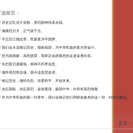
可选留言：
历史记忆历久弥新，英烈精神传承永续。
魂魄托日月，正气留千古。
不忘烈士抛忠骨，民族复兴中国梦。
我们会永远铭记历史，报效祖国，为中华民族的复兴而奋斗。
您为国捐躯，虽死犹荣，我辈定会踏着您的足迹奋勇向前。
先烈昔日逝疆场，精神不朽寄追思。
缅怀英烈祭忠魂，抚今追昔思奋进。
铭记历史，缅怀先烈，珍爱和平，开创末来。
勿忘国耻，勿忘英烈，奋发图强，扬我中华，向所有英烈致敬。
作为中华民族的新一代青年，我们会铭记你们用鲜血换来的这一切，向你们敬礼。
更多>>