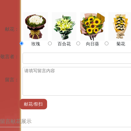
献花：
玫瑰
百合花
向日葵
菊花
敬言者：
留言：
留言献花展示