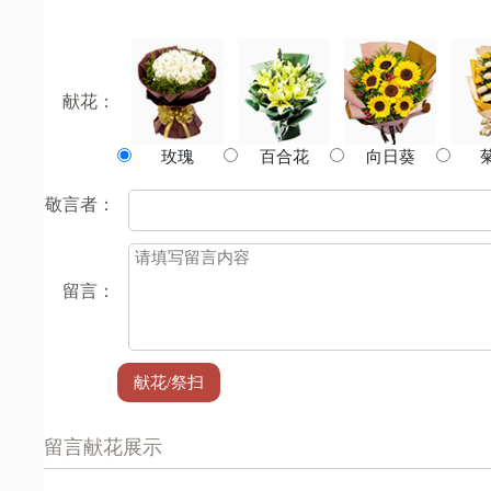
掉，他坚贞不
织：“大概我
场，年仅17
民而死，死