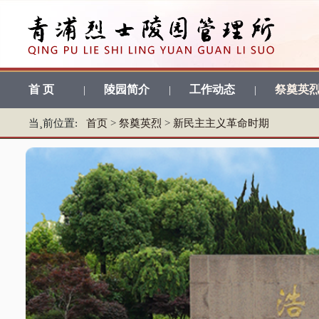
首 页
陵园简介
工作动态
祭奠英
|
|
|
当¸前位置:
首页
>
祭奠英烈
>
新民主主义革命时期