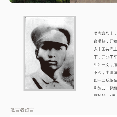
吴志喜烈士，
命书籍，开始
入中国共产
下，开办了
生》一文，痛
不久，由组织
四一二反革
和陈云一起组
警轮船。1月
月19日，正
敬言者留言
突围，开枪