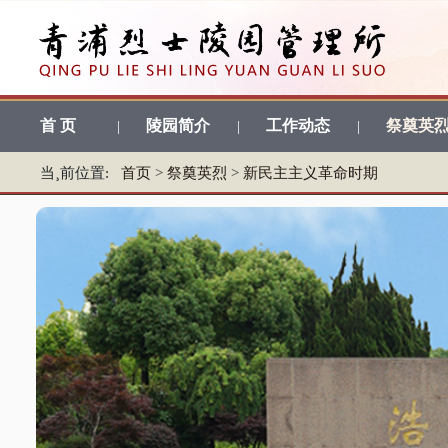
首 页
陵园简介
工作动态
祭奠英
|
|
|
当¸前位置:
首页
>
祭奠英烈
>
新民主主义革命时期