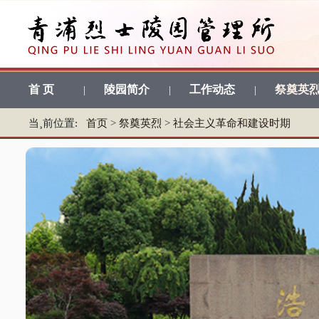
首 页
陵园简介
工作动态
祭奠英
|
|
|
当¸前位置:
首页
>
祭奠英烈
>
社会主义革命和建设时期