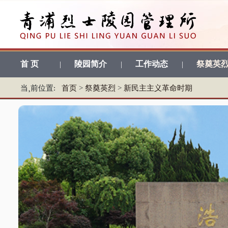
首 页
陵园简介
工作动态
祭奠英
|
|
|
当¸前位置:
首页
>
祭奠英烈
>
新民主主义革命时期