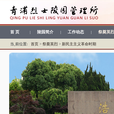
首 页
陵园简介
工作动态
祭奠英
|
|
|
当¸前位置:
首页
>
祭奠英烈
>
新民主主义革命时期