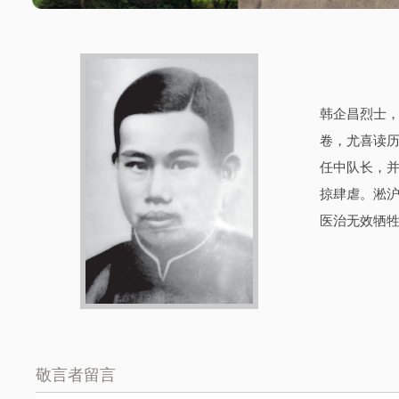
韩企昌烈士，
卷，尤喜读历
任中队长，并
掠肆虐。淞
医治无效牺牲
敬言者留言