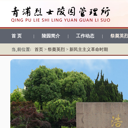
首 页
陵园简介
工作动态
祭奠英
|
|
|
当¸前位置:
首页
>
祭奠英烈
>
新民主主义革命时期