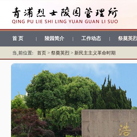
首 页
陵园简介
工作动态
祭奠英
|
|
|
当¸前位置:
首页
>
祭奠英烈
>
新民主主义革命时期