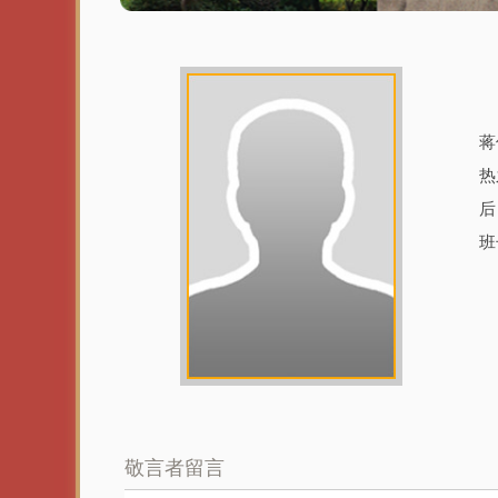
蒋
热
后
班
敬言者留言