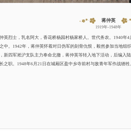
蒋仲英
1919年-1948年
仲英烈士，乳名阿大，香花桥杨园村杨家桥人。世代务农。1940年
之中。1942年，蒋仲英怀着对日伪军的刻骨仇恨，毅然参加当地组
，新四军淞沪支队主力奉命北撤，蒋仲英等转入地下活动，后编入
长之职。1948年6月21日在城厢区盈中乡寺前村与敌青年军作战牺牲