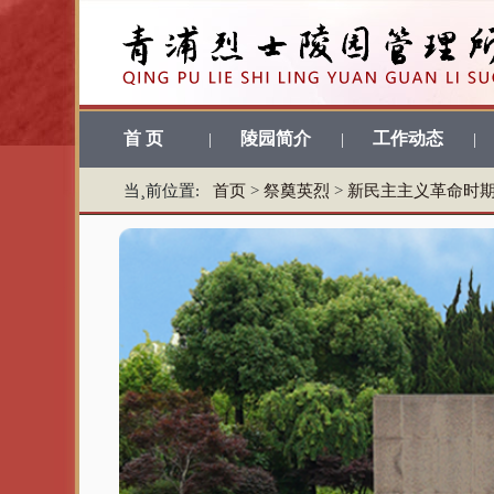
首 页
陵园简介
工作动态
|
|
|
当¸前位置:
首页
>
祭奠英烈
>
新民主主义革命时