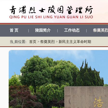
首 页
陵园简介
工作动态
祭奠英
|
|
|
当¸前位置:
首页
>
祭奠英烈
>
新民主主义革命时期