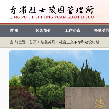
首 页
陵园简介
工作动态
祭奠英
|
|
|
当¸前位置:
首页
>
祭奠英烈
>
社会主义革命和建设时期