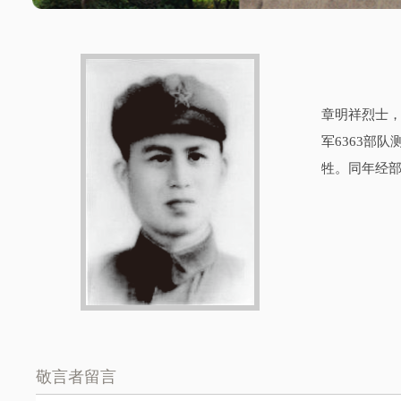
章明祥烈士，
军6363部
牲。同年经
敬言者留言