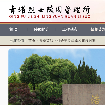
首 页
陵园简介
工作动态
祭奠英
|
|
|
当¸前位置:
首页
>
祭奠英烈
>
社会主义革命和建设时期