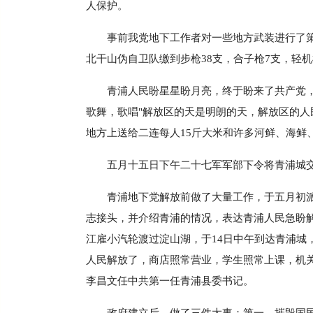
人保护。
事前我党地下工作者对一些地方武装进行了策
北干山伪自卫队缴到步枪38支，合子枪7支，轻
青浦人民盼星星盼月亮，终于盼来了共产党
歌舞，歌唱"解放区的天是明朗的天，解放区的人
地方上送给二连每人15斤大米和许多河鲜、海鲜
五月十五日下午二十七军军部下令将青浦城
青浦地下党解放前做了大量工作，于五月初
志接头，并介绍青浦的情况，表达青浦人民急盼
江雇小汽轮渡过淀山湖，于14日中午到达青浦
人民解放了，商店照常营业，学生照常上课，机关
李昌文任中共第一任青浦县委书记。