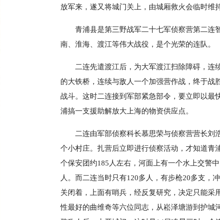
放军来，遂又将城门关上，由城厢救火会临时维
青浦县是第三野战军二十七军侦察营第二连智
南、淮海、渡江等伟大战役，是个光荣的连队。
二连先遣渡江后，为大军渡江扫除障碍，连
的大铁桥，连续与敌人一个加强营作战，终于战
战斗。这时二连接到军部紧急部令，要立即以最
浦搞一支援助解放大上海的物资供应点。
二连由军部侦察科长慕思荣与侦察营营长刘
个小村庄。扎营后立即进行侦察活动，才知道青
个保安团约185人左右，河面上有一个水上交警
人。而二连当时只有120多人，有步枪20多支，
关闭着，上面有哨兵，经反复研究，决定只能采
性最好的曲维奇等六位同志，从崧泽塘游到护城