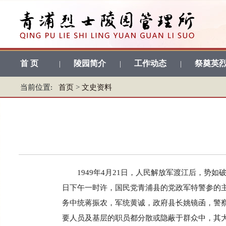
首 页
陵园简介
工作动态
祭奠英
|
|
|
当前位置:
首页
>
文史资料
1949年4月21日，人民解放军渡江后，势
日下午一时许，国民党青浦县的党政军特警参的
务中统蒋振农，军统黄诚，政府县长姚镜函，警
要人员及基层的职员都分散或隐蔽于群众中，其