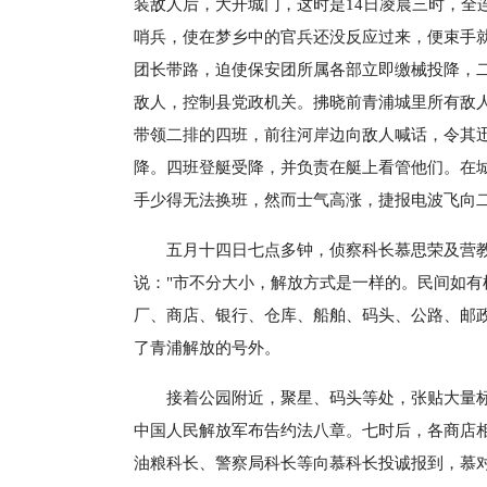
装敌人后，大开城门，这时是14日凌晨三时，
哨兵，使在梦乡中的官兵还没反应过来，便束手
团长带路，迫使保安团所属各部立即缴械投降，
敌人，控制县党政机关。拂晓前青浦城里所有敌
带领二排的四班，前往河岸边向敌人喊话，令其
降。四班登艇受降，并负责在艇上看管他们。在
手少得无法换班，然而士气高涨，捷报电波飞向
五月十四日七点多钟，侦察科长慕思荣及营
说："市不分大小，解放方式是一样的。民间如
厂、商店、银行、仓库、船舶、码头、公路、邮
了青浦解放的号外。
接着公园附近，聚星、码头等处，张贴大量
中国人民解放军布告约法八章。七时后，各商店
油粮科长、警察局科长等向慕科长投诚报到，慕